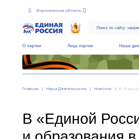
Воронежская область
О партии
Лица партии
Наша дея
Местные общественные приемные Партии
Руководитель Региональной обще
Народная программа «Единой России»
Главная
Наша Деятельность
Новости
В «Едино
В «Единой Росс
и образования в