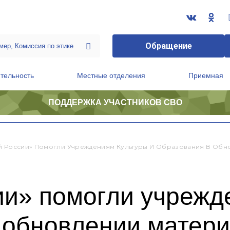
Обращение
тельность
Местные отделения
Приемная
ПОДДЕРЖКА УЧАСТНИКОВ СВО
ственной приемной Председателя Партии
Президиум регионального политического совета
й России» Помогли Учреждениям Культуры И Образования В Обн
ии» помогли учрежд
 обновлении матер