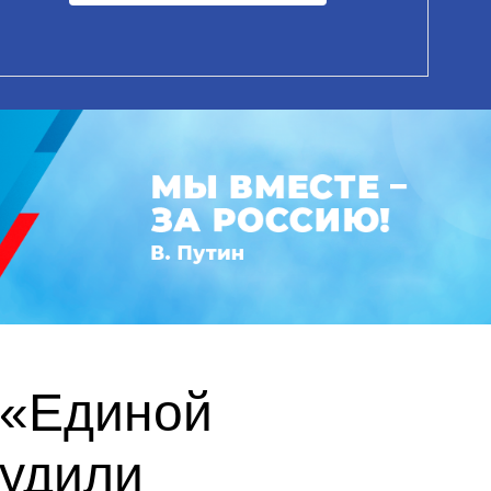
 «Единой
судили