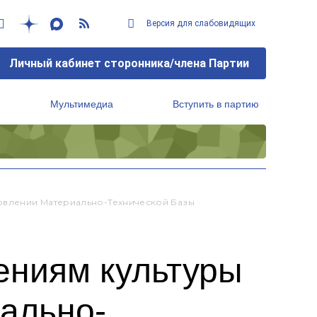
Версия для слабовидящих
Личный кабинет сторонника/члена Партии
Мультимедиа
Вступить в партию
Региональный исполнительный комитет
овлении Материально-Технической Базы
ениям культуры
иально-