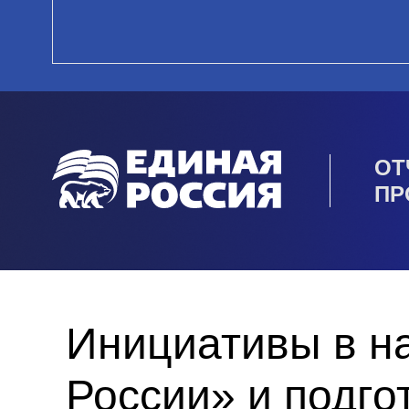
ОТ
ПР
Инициативы в н
России» и подго