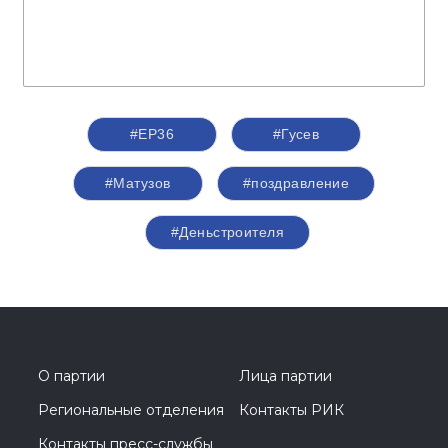
#ЕР36
#Гусев
#Матузов
#поздравление
#Деньстроителя
О партии
Лица партии
Региональные отделения
Контакты РИК
Контакты пресс-службы