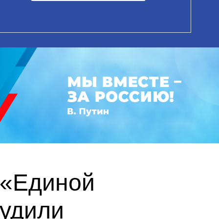
 «Единой
судили