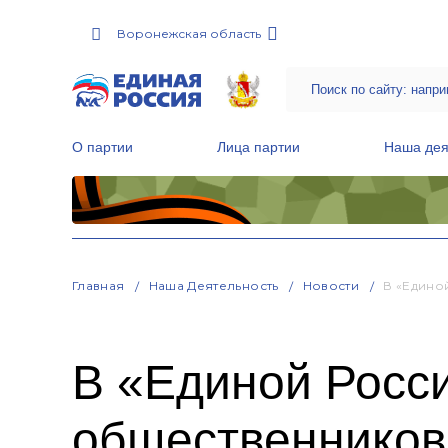
Воронежская область
О партии
Лица партии
Наша дея
Местные общественные приемные Партии
Руководитель Региональной обще
Народная программа «Единой России»
Главная
Наша Деятельность
Новости
В «Едино
В «Единой Росс
общественников