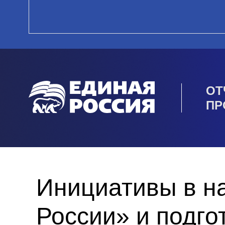
ОТ
ПР
Инициативы в н
России» и подго