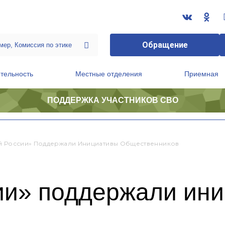
Обращение
тельность
Местные отделения
Приемная
ПОДДЕРЖКА УЧАСТНИКОВ СВО
ственной приемной Председателя Партии
Президиум регионального политического совета
й России» Поддержали Инициативы Общественников
ии» поддержали ин