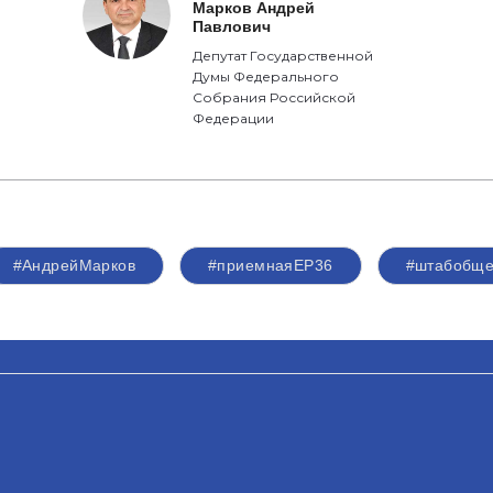
Марков Андрей
Павлович
Депутат Государственной
Думы Федерального
Собрания Российской
Федерации
#АндрейМарков
#приемнаяЕР36
#штабобще