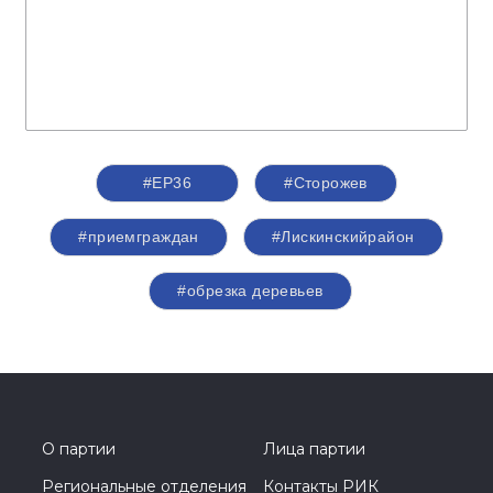
#ЕР36
#Сторожев
#приемграждан
#Лискинскийрайон
#обрезка деревьев
О партии
Лица партии
Региональные отделения
Контакты РИК