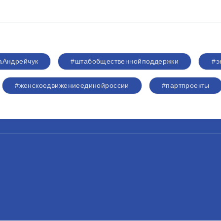
аАндрейчук
#штабобщественнойподдержки
#э
#женскоедвижениеединойроссии
#партпроекты