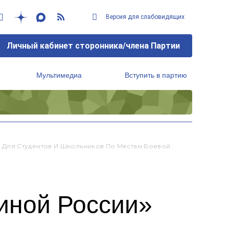
Версия для слабовидящих
Личный кабинет сторонника/члена Партии
Мультимедиа
Вступить в партию
Региональный исполнительный комитет
Для Студентов И Школьников По Местам Боевой
иной России»