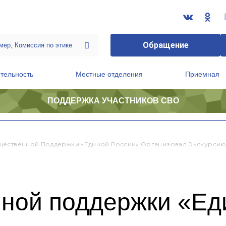
Обращение
тельность
Местные отделения
Приемная
ПОДДЕРЖКА УЧАСТНИКОВ СВО
ственной приемной Председателя Партии
Президиум регионального политического совета
ественной Поддержки «Единой России» Организовал Экскурсию 
ной поддержки «Ед