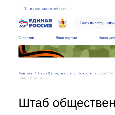
Воронежская область
О партии
Лица партии
Наша дея
Местные общественные приемные Партии
Руководитель Региональной обще
Народная программа «Единой России»
Главная
Наша Деятельность
Новости
Штаб Общ
Славы Воронежа
Штаб обществен