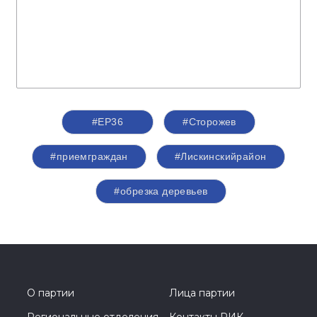
#ЕР36
#Сторожев
#приемграждан
#Лискинскийрайон
#обрезка деревьев
О партии
Лица партии