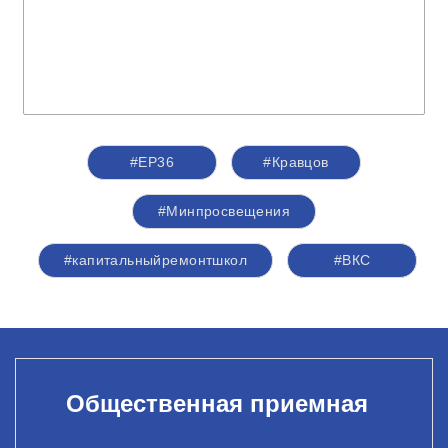
#ЕР36
#Кравцов
#Минпросвещения
#капитальныйремонтшкол
#ВКС
Общественная приемная