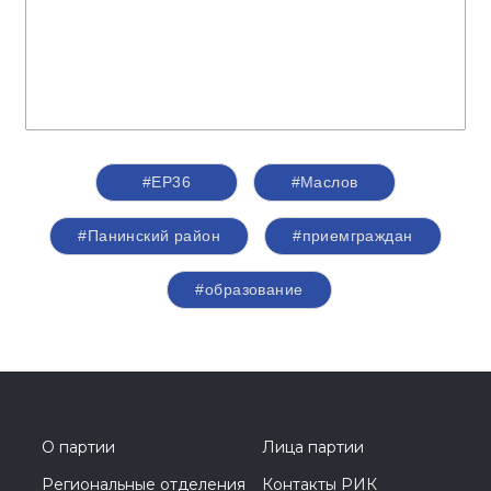
#ЕР36
#Маслов
#Панинский район
#приемграждан
#образование
О партии
Лица партии
Региональные отделения
Контакты РИК