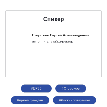
Спикер
Сторожев Сергей Александрович
исполнительный директор
#ЕР36
#Сторожев
#приемграждан
#Лискинскийрайон