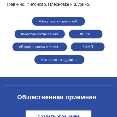
Травкино, Филоново, Плесновке и Шурино.
#богучарскийрайон36
#местныеотделения
#ЕР36
#Воронежская область
#ФАП
#сельскаямедицина
Общественная приемная
Создать обращение