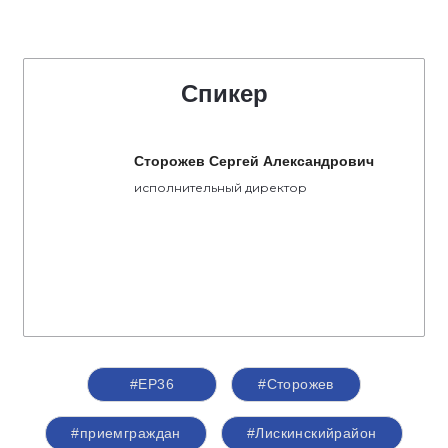
Спикер
Сторожев Сергей Александрович
исполнительный директор
#ЕР36
#Сторожев
#приемграждан
#Лискинскийрайон