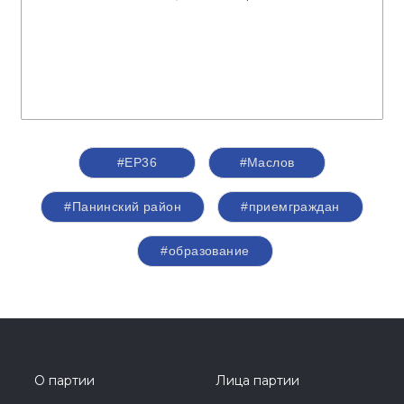
#ЕР36
#Маслов
#Панинский район
#приемграждан
#образование
О партии
Лица партии