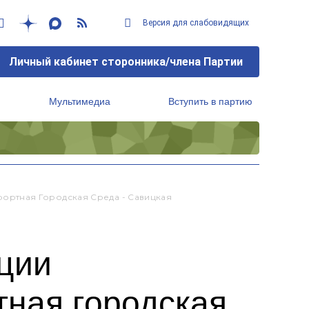
Версия для слабовидящих
Личный кабинет сторонника/члена Партии
Мультимедиа
Вступить в партию
Региональный исполнительный комитет
ртная Городская Среда - Савицкая
ции
ная городская