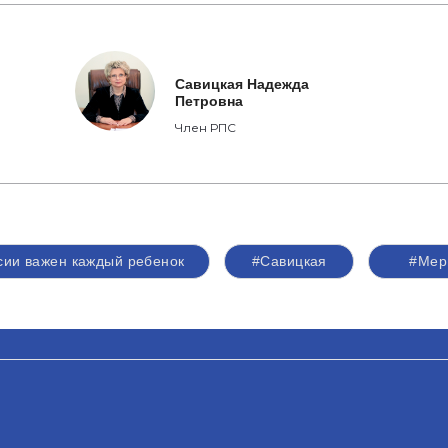
Савицкая Надежда
Петровна
Член РПС
сии важен каждый ребенок
#Савицкая
#Мер