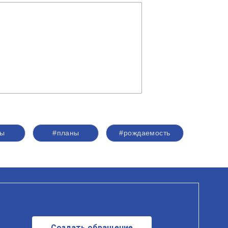
ы
#планы
#рождаемость
Создать обращение