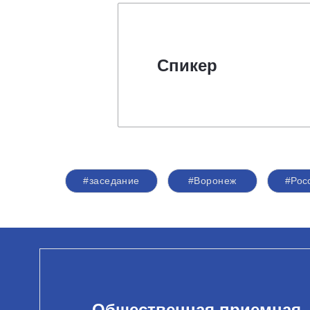
Спикер
#заседание
#Воронеж
#Рос
Общественная приемная