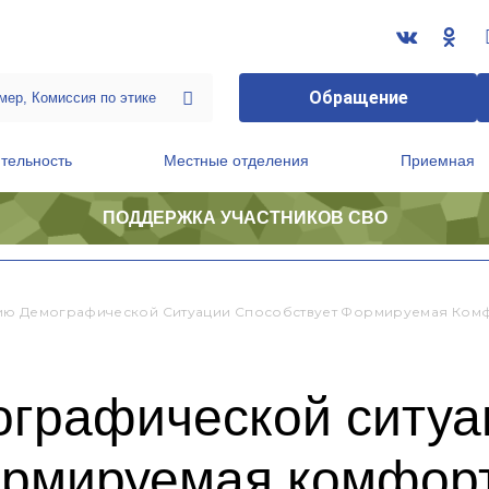
Обращение
тельность
Местные отделения
Приемная
ПОДДЕРЖКА УЧАСТНИКОВ СВО
ственной приемной Председателя Партии
Президиум регионального политического совета
ю Демографической Ситуации Способствует Формируемая Комфо
графической ситуа
ормируемая комфорт