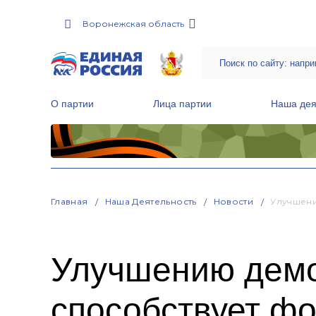
Воронежская область
О партии
Лица партии
Наша дея
Местные общественные приемные Партии
Руководитель Региональной обще
Народная программа «Единой России»
Главная
Наша Деятельность
Новости
Улучшени
Улучшению демо
способствует ф