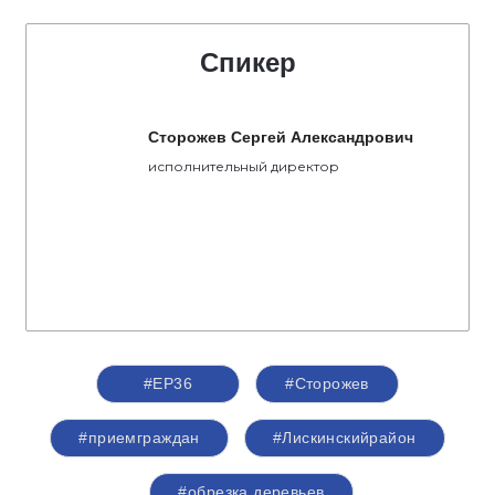
Спикер
Сторожев Сергей Александрович
исполнительный директор
#ЕР36
#Сторожев
#приемграждан
#Лискинскийрайон
#обрезка деревьев