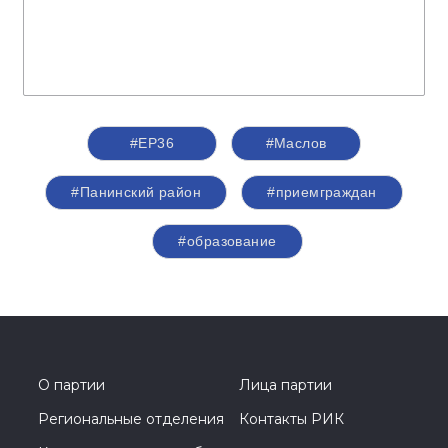
#ЕР36
#Маслов
#Панинский район
#приемграждан
#образование
О партии
Лица партии
Региональные отделения
Контакты РИК