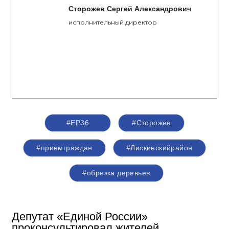
Сторожев Сергей Александрович
исполнительный директор
#ЕР36
#Сторожев
#приемграждан
#Лискинскийрайон
#обрезка деревьев
Депутат «Единой России»
проконсультировал жителей