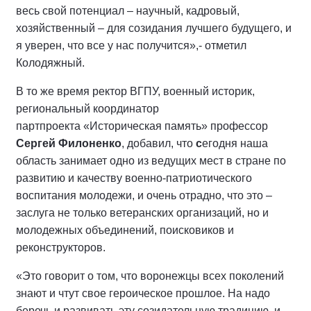
весь свой потенциал – научный, кадровый,
хозяйственный – для созидания лучшего будущего, и
я уверен, что все у нас получится»,- отметил
Колодяжный.
В то же время ректор ВГПУ, военный историк,
региональный координатор
партпроекта «Историческая память» профессор
Сергей Филоненко
, добавил, что
с
егодня наша
область занимает одно из ведущих мест в стране по
развитию и качеству военно-патриотического
воспитания молодежи, и очень отрадно, что это –
заслуга не только ветеранских организаций, но и
молодежных объединений, поисковиков и
реконструкторов.
«Это говорит о том, что воронежцы всех поколений
знают и чтут свое героическое прошлое. На надо
беречь и развивать эту созидательную традицию, и