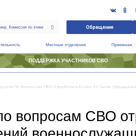
Обращение
тельность
Местные отделения
Приемная
ПОДДЕРЖКА УЧАСТНИКОВ СВО
ственной приемной Председателя Партии
Президиум регионального политического совета
Группа По Вопросам СВО Отработала Более 20 Тысяч Обращени
 по вопросам СВО о
ений военнослужащи