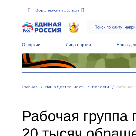
Воронежская область
О партии
Лица партии
Наша дея
Местные общественные приемные Партии
Руководитель Региональной обще
Народная программа «Единой России»
Главная
Наша Деятельность
Новости
Рабочая 
Рабочая группа
20 тысяч обращ