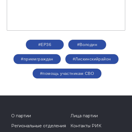
#ЕР36
#Володин
#приемграждан
#Лискинскийрайон
#помощь участникам СВО
О партии
Лица партии
Региональные отделения
Контакты РИК