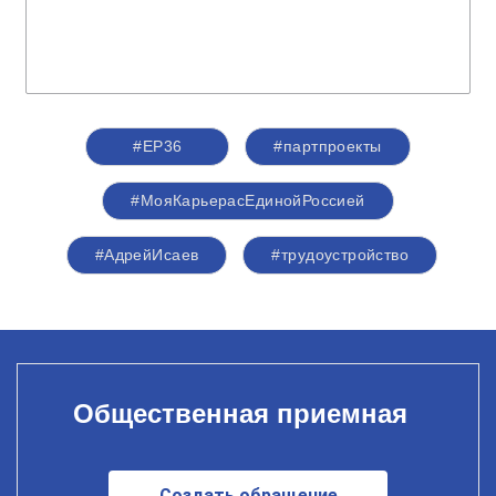
#ЕР36
#партпроекты
#МояКарьерасЕдинойРоссией
#АдрейИсаев
#трудоустройство
Общественная приемная
Создать обращение