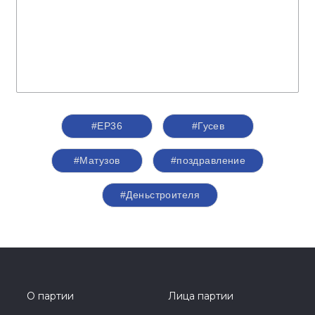
#ЕР36
#Гусев
#Матузов
#поздравление
#Деньстроителя
О партии
Лица партии