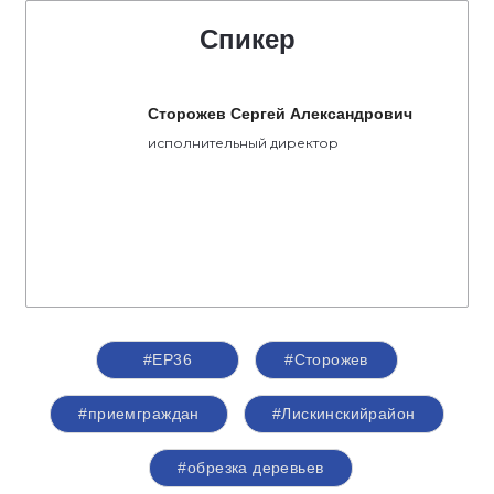
Спикер
Сторожев Сергей Александрович
исполнительный директор
#ЕР36
#Сторожев
#приемграждан
#Лискинскийрайон
#обрезка деревьев