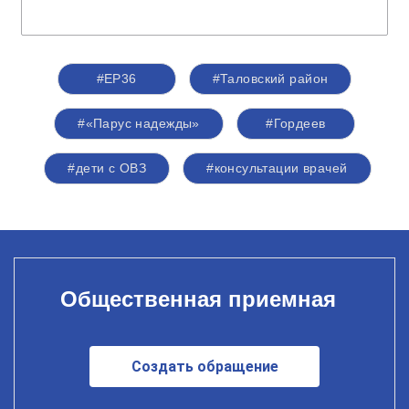
#ЕР36
#Таловский район
#«Парус надежды»
#Гордеев
#дети с ОВЗ
#консультации врачей
Общественная приемная
Создать обращение