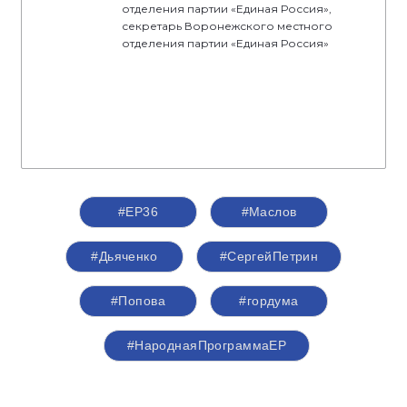
отделения партии «Единая Россия»,
секретарь Воронежского местного
отделения партии «Единая Россия»
#ЕР36
#Маслов
#Дьяченко
#СергейПетрин
#Попова
#гордума
#НароднаяПрограммаЕР