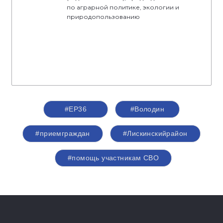
по аграрной политике, экологии и
природопользованию
#ЕР36
#Володин
#приемграждан
#Лискинскийрайон
#помощь участникам СВО