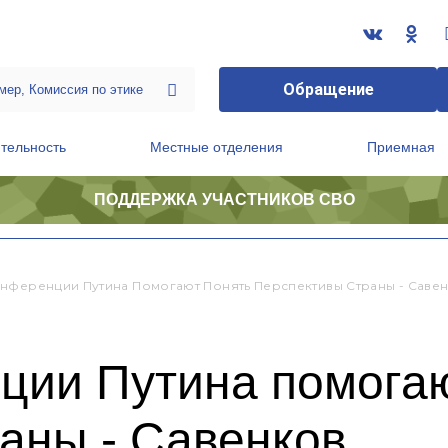
Обращение
тельность
Местные отделения
Приемная
ПОДДЕРЖКА УЧАСТНИКОВ СВО
ственной приемной Председателя Партии
Президиум регионального политического совета
нференции Путина Помогают Понять Перспективы Страны - Саве
ции Путина помогаю
аны - Савенков