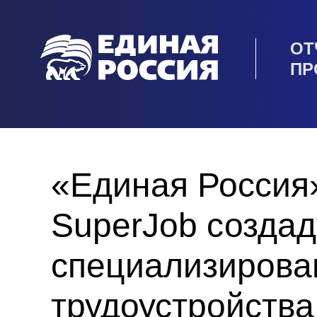
ОТ
ПР
«Единая Россия»
SuperJob создад
специализирова
трудоустройств