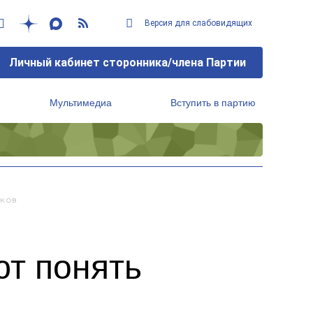
Версия для слабовидящих
Личный кабинет сторонника/члена Партии
Мультимедиа
Вступить в партию
Региональный исполнительный комитет
нков
т понять