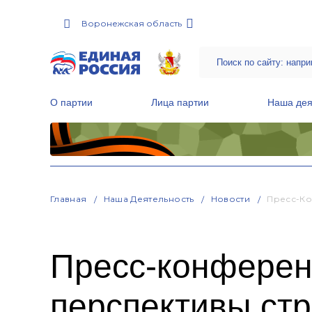
Воронежская область
О партии
Лица партии
Наша дея
Местные общественные приемные Партии
Руководитель Региональной обще
Народная программа «Единой России»
Главная
Наша Деятельность
Новости
Пресс-Ко
Пресс-конферен
перспективы стр