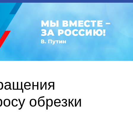
бращения
росу обрезки