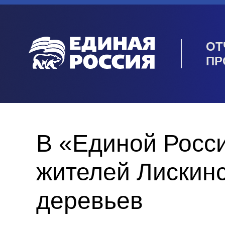
ОТ
ПР
В «Единой Росс
жителей Лискинс
деревьев