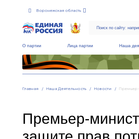
Воронежская область
О партии
Лица партии
Наша дея
Местные общественные приемные Партии
Руководитель Региональной обще
Народная программа «Единой России»
Главная
Наша Деятельность
Новости
Премьер-
Премьер-минист
защите прав по