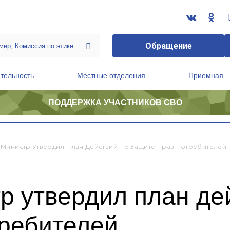
Обращение
тельность
Местные отделения
Приемная
ПОДДЕРЖКА УЧАСТНИКОВ СВО
ственной приемной Председателя Партии
Президиум регионального политического совета
Министр Утвердил План Действий По Защите Прав Потребителей
р утвердил план де
требителей