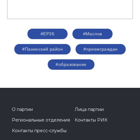
#ЕР36
#Маслов
#Панинский район
#приемграждан
#образование
О партии
Лица партии
Региональные отделения
Контакты РИК
Контакты пресс-службы