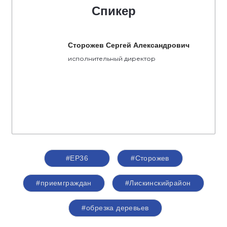
Спикер
Сторожев Сергей Александрович
исполнительный директор
#ЕР36
#Сторожев
#приемграждан
#Лискинскийрайон
#обрезка деревьев