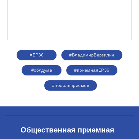
#ЕР36
#ВладимирВерзилин
#облдума
#приемнаяЕР36
#неделяприемов
Общественная приемная