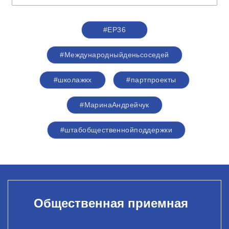
#ЕР36
#Международныйденьсоседей
#школажкх
#партпроекты
#МаринаАндрейчук
#штабобщественнойподдержки
Общественная приемная