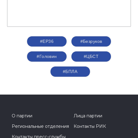
#ЕР36
#Безруков
#Головин
#ЦБСТ
#БПЛА
О партии
Лица партии
Региональные отделения
Контакты РИК
Контакты пресс-службы