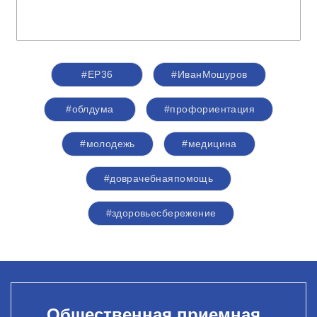
#ЕР36
#ИванМошуров
#облдума
#профориентация
#молодежь
#медицина
#доврачебнаяпомощь
#здоровьесбережение
Общественная приемная