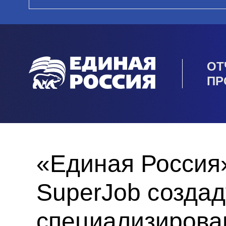
ОТ
ПР
«Единая Россия»
SuperJob создад
специализирова