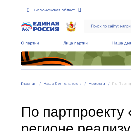
Воронежская область
О партии
Лица партии
Наша дея
Местные общественные приемные Партии
Руководитель Региональной обще
Народная программа «Единой России»
Главная
Наша Деятельность
Новости
По Партп
По партпроекту 
регионе реализу