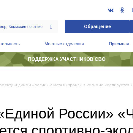
Обращение
тельность
Местные отделения
Приемная
ПОДДЕРЖКА УЧАСТНИКОВ СВО
ственной приемной Председателя Партии
Президиум регионального политического совета
роекту «Единой России» «Чистая Страна» В Регионе Реализуется
«Единой России» «Ч
ется спортивно-эко