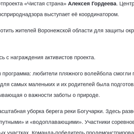
тпроекта «Чистая страна»
Алексея Гордеева
. Цент
сприроднадзора выступает её координатором.
лотить жителей Воронежской области для защиты о
ь с награждения активистов проекта.
 программа: любители пляжного волейбола смогли 
 для самых маленьких и их родителей была подготов
ывающая о важности заботы о природе.
сштабная уборка берега реки Богучарки. Здесь раз
путными» и «водоплавающими». Участники соревнова
ых участках. Команда-победитель продемонстрирова