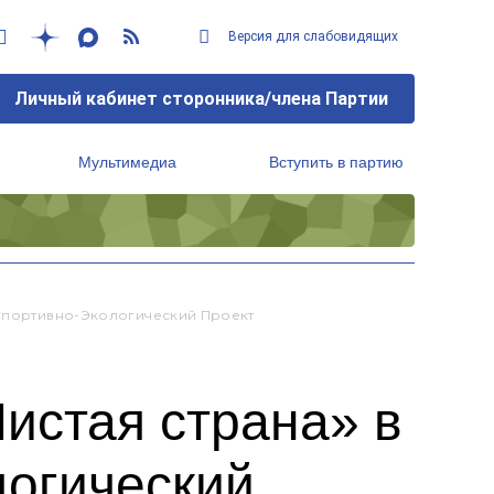
Версия для слабовидящих
Личный кабинет сторонника/члена Партии
Мультимедиа
Вступить в партию
Региональный исполнительный комитет
 Спортивно-Экологический Проект
истая страна» в
логический