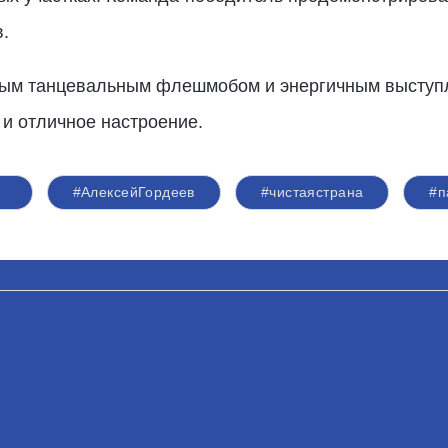
.
ным танцевальным флешмобом и энергичным выступл
 и отличное настроение.
#АлексейГордеев
#чистаястрана
#п