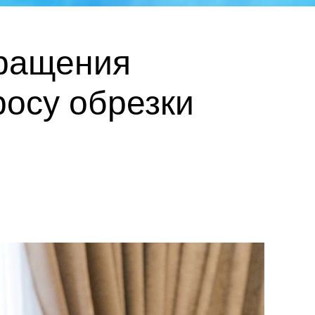
бращения
росу обрезки