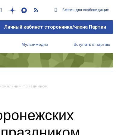
Версия для слабовидящих
Личный кабинет сторонника/члена Партии
Мультимедиа
Вступить в партию
Региональный исполнительный комитет
сиональным Праздником
оронежских
 праздником