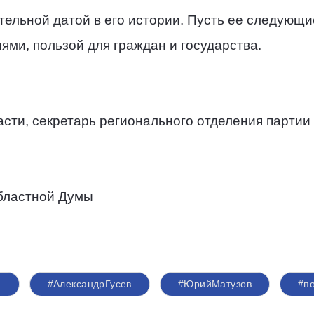
тельной датой в его истории. Пусть ее следующ
ми, пользой для граждан и государства.
сти, секретарь регионального отделения партии
бластной Думы
#АлександрГусев
#ЮрийМатузов
#п