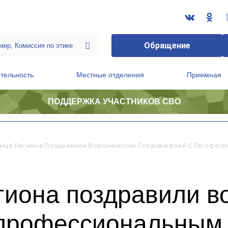
Обращение
тельность
Местные отделения
Приемная
ПОДДЕРЖКА УЧАСТНИКОВ СВО
ственной приемной Председателя Партии
Президиум регионального политического совета
ица Региона Поздравили Воронежских Следователей С Профес
гиона поздравили в
 профессиональным