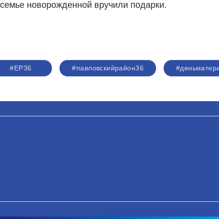
семье новорожденной вручили подарки.
#ЕР36
#павловскийрайон36
#деньматер