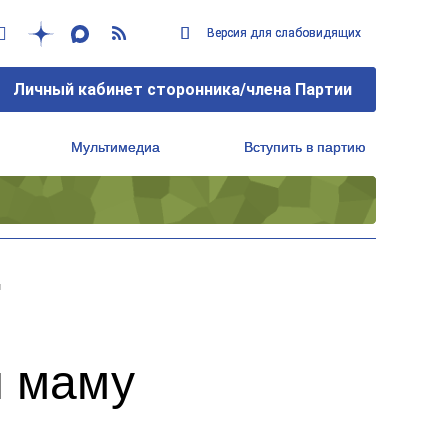
Версия для слабовидящих
Версия для слабовидящих
Личный кабинет сторонника/члена Партии
Личный кабинет сторонника/члена Партии
Мультимедиа
Мультимедиа
Вступить в партию
Вступить в партию
Региональный исполнительный комитет
Региональный исполнительный комитет
и
и маму