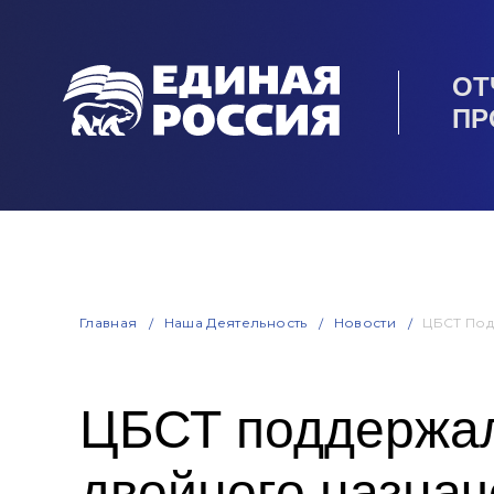
ОТ
ПР
Главная
Наша Деятельность
Новости
ЦБСТ Под
ЦБСТ поддержал
двойного назна