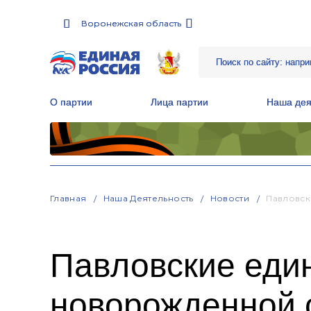
Воронежская область
Воронежская область
О партии
О партии
Лица партии
Лица партии
Наша дея
Наша дея
Местные общественные приемные Партии
Местные общественные приемные Партии
Руководитель Региональной обще
Руководитель Региональной обще
Народная программа «Единой России»
Народная программа «Единой России»
Главная
Наша Деятельность
Новости
Павловск
Павловские еди
новорожденной 