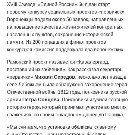
XVIII Съезде «Единой России» был дан старт
первому конкурсу социальных проектов «первичек».
Воронежцы подали около 50 заявок, направленных
на повышение качества жизни жителей конкретных
населенных пунктов, сохранение исторической
памяти. Из 200 попавших в финал проектов
конкурсная комиссия поддержала два воронежских.
Рамонский проект называется «Кавалергард,
восставший из забвения». Как рассказал секретарь
«первички»
Михаил Середов
, несколько лет назад в
селе Лебяжьем было обнаружено захоронение героя
Отечественной войны 1812 года, полковника русской
армии
Петра Сонцова.
Поисковики изучили славную
историю героя, который принимал участие во многих
сражениях, со своим эскадроном дошел до Парижа.
«Мы считаем, что установка обелиска славному
сыну Отечества – наш нравственный долг и