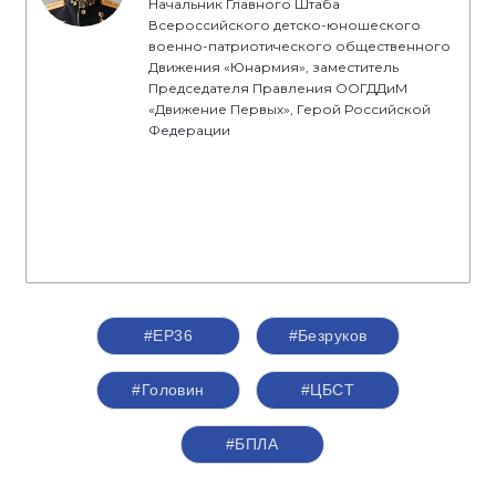
Начальник Главного Штаба
Всероссийского детско-юношеского
военно-патриотического общественного
Движения «Юнармия», заместитель
Председателя Правления ООГДДиМ
«Движение Первых», Герой Российской
Федерации
#ЕР36
#Безруков
#Головин
#ЦБСТ
#БПЛА