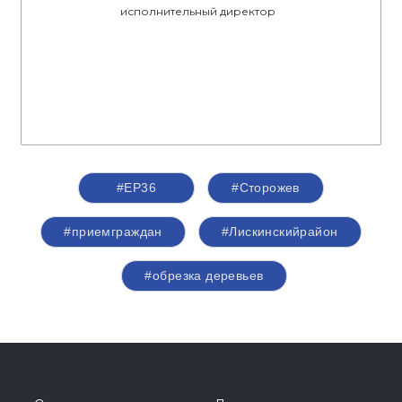
исполнительный директор
#ЕР36
#Сторожев
#приемграждан
#Лискинскийрайон
#обрезка деревьев