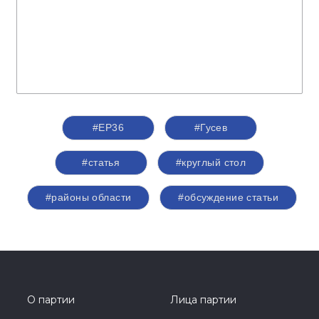
#ЕР36
#Гусев
#статья
#круглый стол
#районы области
#обсуждение статьи
О партии
Лица партии