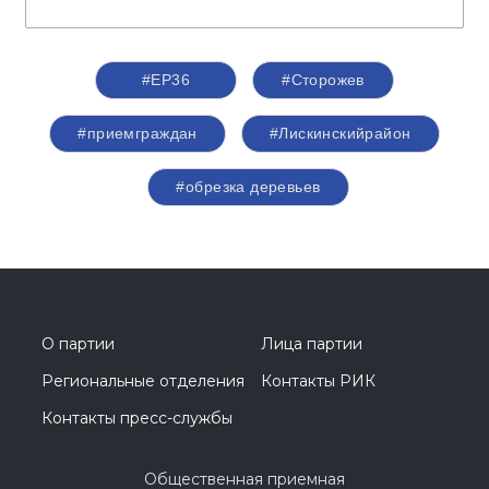
#ЕР36
#Сторожев
#приемграждан
#Лискинскийрайон
#обрезка деревьев
О партии
Лица партии
Региональные отделения
Контакты РИК
Контакты пресс-службы
Общественная приемная