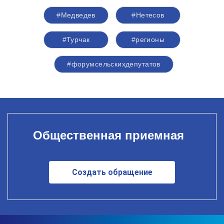
#Медведев
#Нетесов
#Турчак
#регионы
#форумсельскихдепутатов
Общественная приемная
Создать обращение