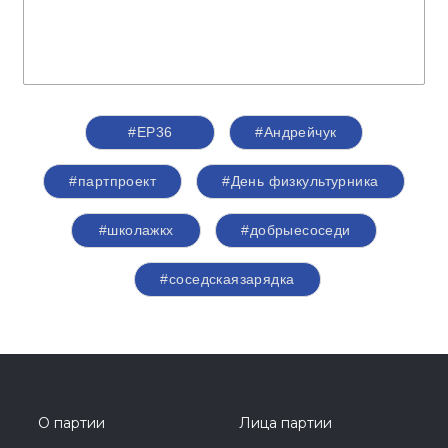
#ЕР36
#Андрейчук
#партпроект
#День физкультурника
#школажкх
#добрыесоседи
#соседскаязарядка
О партии
Лица партии