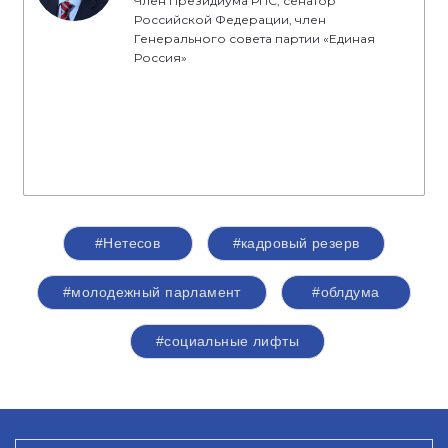
Член Президиума РПС, сенатор
Российской Федерации, член
Генерального совета партии «Единая
Россия»
#Нетесов
#кадровый резерв
#молодежный парламент
#облдума
#социальные лифты