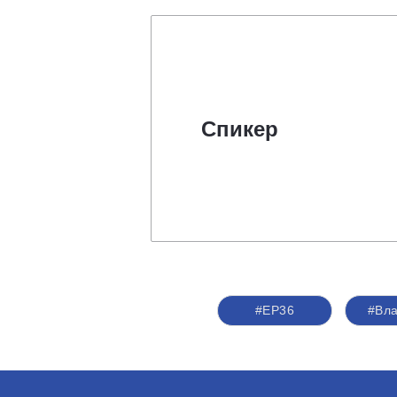
Спикер
#ЕР36
#Вл