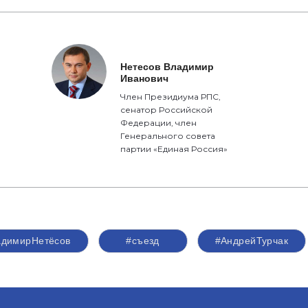
Нетесов Владимир
Иванович
Член Президиума РПС,
сенатор Российской
Федерации, член
Генерального совета
партии «Единая Россия»
адимирНетёсов
#съезд
#АндрейТурчак