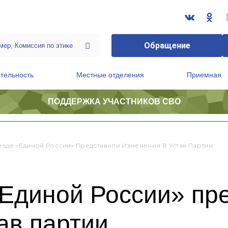
Обращение
тельность
Местные отделения
Приемная
ПОДДЕРЖКА УЧАСТНИКОВ СВО
ственной приемной Председателя Партии
Президиум регионального политического совета
ъезде «Единой России» Представили Изменения В Устав Партии
«Единой России» пр
ав партии