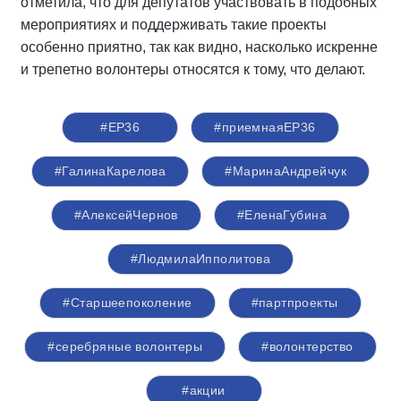
отметила, что для депутатов участвовать в подобных
мероприятиях и поддерживать такие проекты
особенно приятно, так как видно, насколько искренне
и трепетно волонтеры относятся к тому, что делают.
#ЕР36
#приемнаяЕР36
#ГалинаКарелова
#МаринаАндрейчук
#АлексейЧернов
#ЕленаГубина
#ЛюдмилаИпполитова
#Старшеепоколение
#партпроекты
#серебряные волонтеры
#волонтерство
#акции