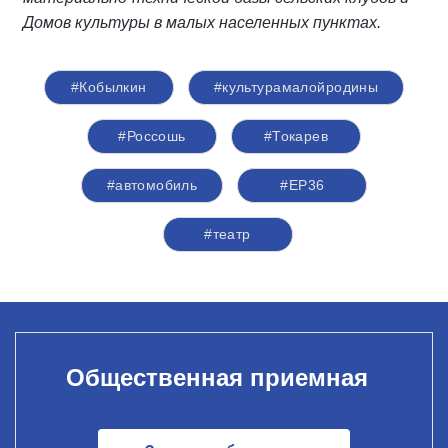
Домов культуры в малых населенных пунктах.
#Кобылкин
#культурамалойродины
#Россошь
#Токарев
#автомобиль
#ЕР36
#театр
Общественная приемная