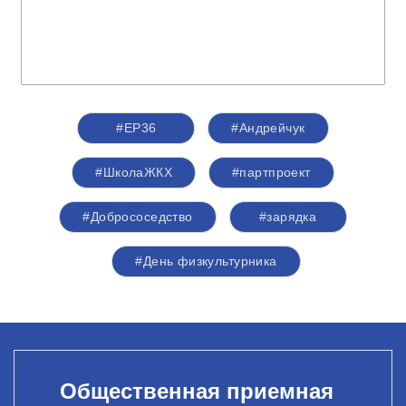
#ЕР36
#Андрейчук
#ШколаЖКХ
#партпроект
#Добрососедство
#зарядка
#День физкультурника
Общественная приемная