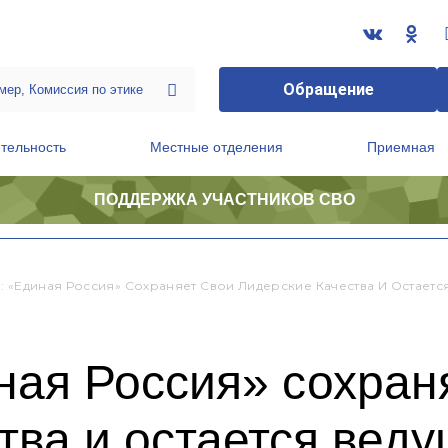
Обращение
тельность
Местные отделения
Приемная
ПОДДЕРЖКА УЧАСТНИКОВ СВО
ственной приемной Председателя Партии
Президиум регионального политического совета
: «Единая Россия» Сохраняет Свои Лидерские Качества И Остает
ная Россия» сохран
тва и остается вед