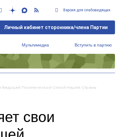
Версия для слабовидящих
Личный кабинет сторонника/члена Партии
Мультимедиа
Вступить в партию
Региональный исполнительный комитет
ся Ведущей Политической Силой Нашей Страны
яет свои
ущей