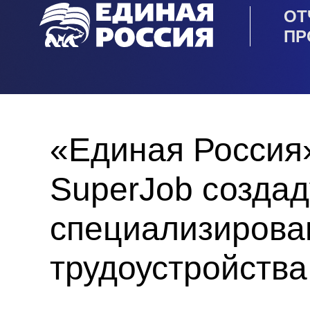
ОТ
ПР
«Единая Россия»
SuperJob создад
специализирова
трудоустройств