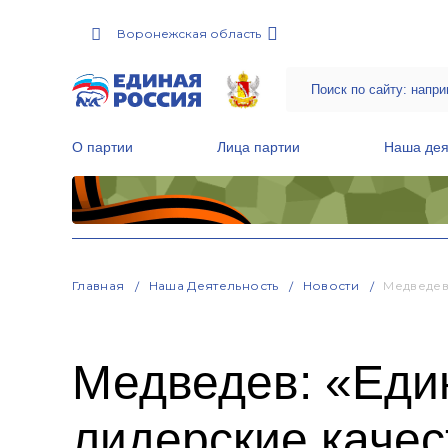
Воронежская область
О партии
Лица партии
Наша дея
Местные общественные приемные Партии
Руководитель Региональной обще
Народная программа «Единой России»
Главная
Наша Деятельность
Новости
Медведев
Медведев: «Еди
лидерские качес