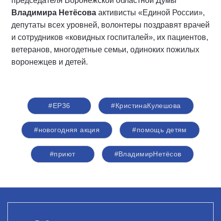
председателя Воронежской областной Думы
Владимира Нетёсова
активисты «Единой России»,
депутаты всех уровней, волонтеры поздравят врачей
и сотрудников «ковидных госпиталей», их пациентов,
ветеранов, многодетные семьи, одиноких пожилых
воронежцев и детей.
#ЕР36
#КристинаКулешова
#новогодняя акция
#помощь детям
#приют
#ВладимирНетёсов