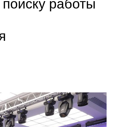
 поиску работы
я