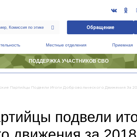
Обращение
тельность
Местные отделения
Приемная
ПОДДЕРЖКА УЧАСТНИКОВ СВО
ственной приемной Председателя Партии
Президиум регионального политического совета
ские Партийцы Подвели Итоги Добровольческого Движения За 20
ртийцы подвели ит
о движения за 2018