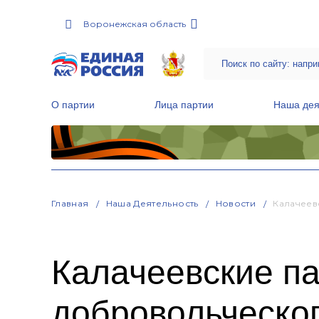
Воронежская область
О партии
Лица партии
Наша дея
Местные общественные приемные Партии
Руководитель Региональной обще
Народная программа «Единой России»
Главная
Наша Деятельность
Новости
Калачеев
Калачеевские па
добровольческог