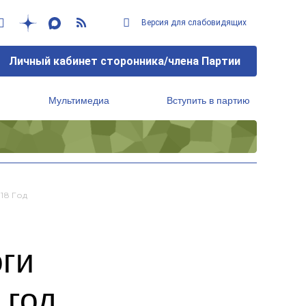
Версия для слабовидящих
Личный кабинет сторонника/члена Партии
Мультимедиа
Вступить в партию
Региональный исполнительный комитет
18 Год
оги
 год