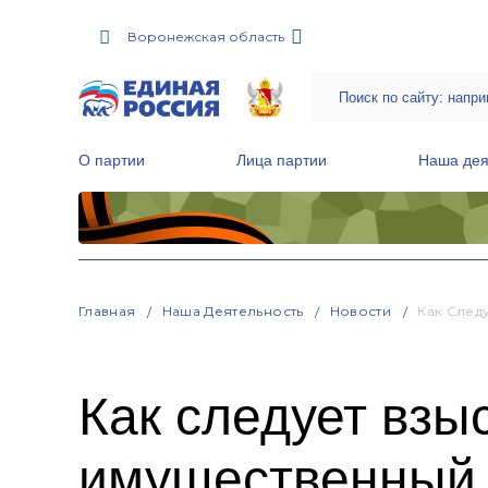
Воронежская область
О партии
Лица партии
Наша дея
Местные общественные приемные Партии
Руководитель Региональной обще
Народная программа «Единой России»
Главная
Наша Деятельность
Новости
Как След
Как следует взы
имущественный 