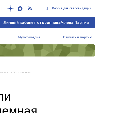
Версия для слабовидящих
Личный кабинет сторонника/члена Партии
Мультимедиа
Вступить в партию
Региональный исполнительный комитет
риемная Разъясняет
ли
иемная