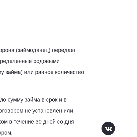
торона (займодавец) передает
 определенные родовыми
му займа) или равное количество
ю сумму займа в срок и в
договором не установлен или
м в течение 30 дней со дня
ором.