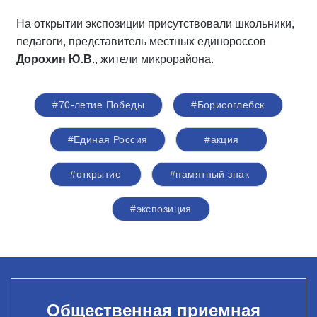
На открытии экспозиции присутствовали школьники,
педагоги, представитель местных единороссов
Дорохин Ю.В
., жители микрорайона.
#70-летие Победы
#Борисоглебск
#Единая Россия
#акция
#открытие
#памятный знак
#экспозиция
Общественная приемная