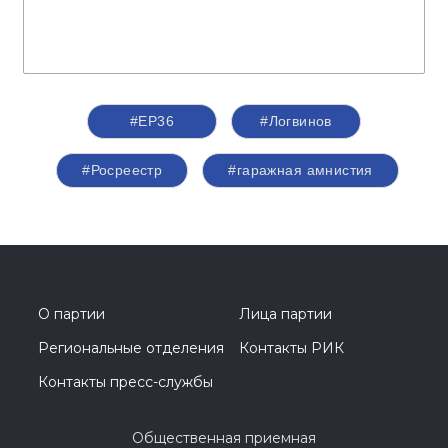
#ЕР36
#Логвинов
#Росреестр
#гаражная амнистия
О партии
Лица партии
Региональные отделения
Контакты РИК
Контакты пресс-службы
Общественная приемная