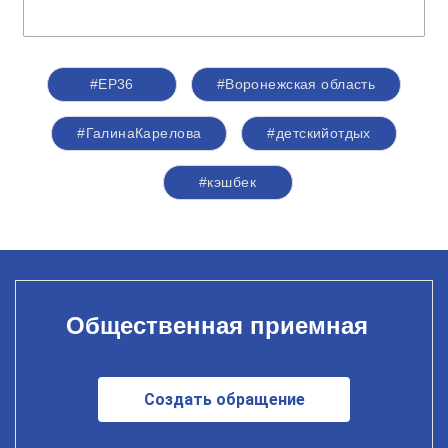
#ЕР36
#Воронежская область
#ГалинаКарелова
#детскийотдых
#кэшбек
Общественная приемная
Создать обращение