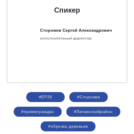
Спикер
Сторожев Сергей Александрович
исполнительный директор
#ЕР36
#Сторожев
#приемграждан
#Лискинскийрайон
#обрезка деревьев