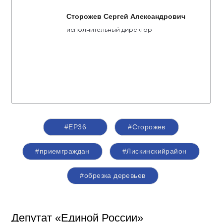
Сторожев Сергей Александрович
исполнительный директор
#ЕР36
#Сторожев
#приемграждан
#Лискинскийрайон
#обрезка деревьев
Депутат «Единой России»