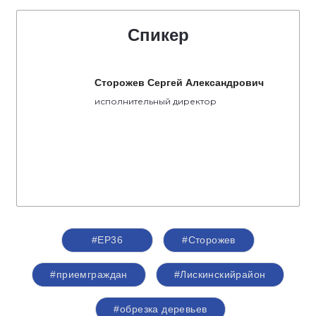
Спикер
Сторожев Сергей Александрович
исполнительный директор
#ЕР36
#Сторожев
#приемграждан
#Лискинскийрайон
#обрезка деревьев