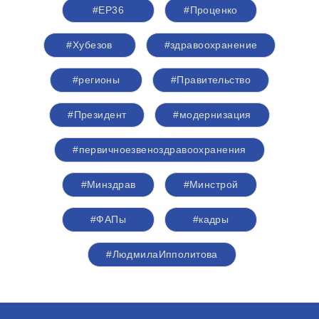
#ЕР36
#Проценко
#Хубезов
#здравоохранение
#регионы
#Правительство
#Президент
#модернизация
#первичноезвеноздравоохранения
#Минздрав
#Минстрой
#ФАПы
#кадры
#ЛюдмилаИпполитова