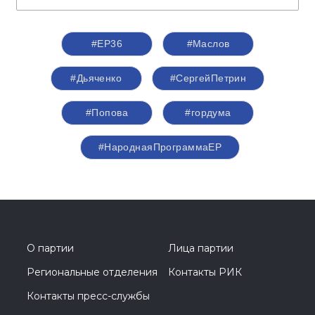
#ЕР36
#Маслов
#Дьяченко
#СергейПетрин
#Попова
#гордума
#НароднаяПрограммаЕР
О партии
Лица партии
Региональные отделения
Контакты РИК
Контакты пресс-службы