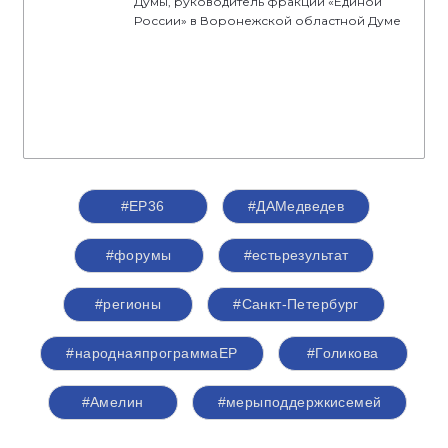
Думы, руководитель фракции «Единой
России» в Воронежской областной Думе
#ЕР36
#ДАМедведев
#форумы
#естьрезультат
#регионы
#Санкт-Петербург
#народнаяпрограммаЕР
#Голикова
#Амелин
#мерыподдержкисемей